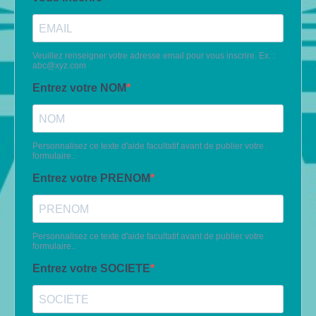
Veuillez renseigner votre adresse email pour vous inscrire. Ex. :
abc@xyz.com
Entrez votre NOM
Personnalisez ce texte d'aide facultatif avant de publier votre
formulaire..
Entrez votre PRENOM
Personnalisez ce texte d'aide facultatif avant de publier votre
formulaire..
Entrez votre SOCIETE